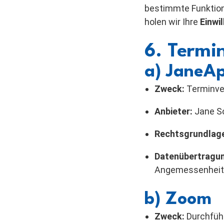
bestimmte Funktione
holen wir Ihre
Einwi
6. Term
a) JaneAp
Zweck:
Terminve
Anbieter:
Jane So
Rechtsgrundlag
Datenübertragu
Angemessenheit
b) Zoom
Zweck:
Durchfüh