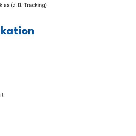
es (z. B. Tracking)
kation
it