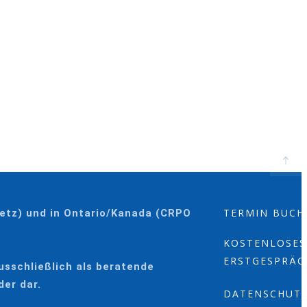
TERMIN BUCH
setz) und in Ontario/Kanada (CRPO
KOSTENLOSES
ERSTGESPRÄC
usschließlich als beratende
der dar.
DATENSCHUT