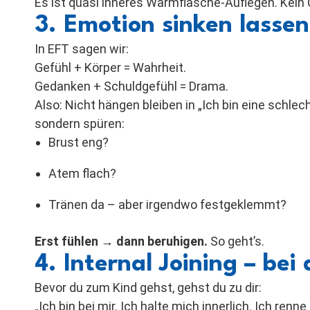
Es ist quasi inneres Wärmflasche-Auflegen. Kein C
3. Emotion sinken lasse
In EFT sagen wir:
Gefühl + Körper = Wahrheit.
Gedanken + Schuldgefühl = Drama.
Also: Nicht hängen bleiben in „Ich bin eine schlec
sondern spüren:
Brust eng?
Atem flach?
Tränen da – aber irgendwo festgeklemmt?
Erst fühlen → dann beruhigen.
So geht’s.
4. Internal Joining – bei
Bevor du zum Kind gehst, gehst du zu dir:
„Ich bin bei mir. Ich halte mich innerlich. Ich renne