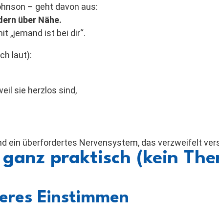
ohnson – geht davon aus:
dern über Nähe.
t „jemand ist bei dir“.
ch laut):
weil sie herzlos sind,
 und ein überfordertes Nervensystem, das verzweifelt ver
– ganz praktisch (kein Th
neres Einstimmen