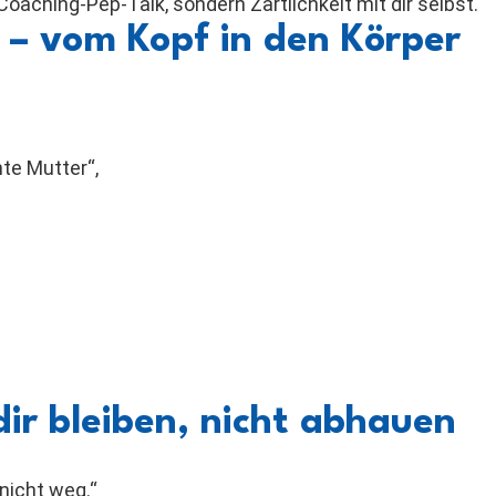
oaching-Pep-Talk, sondern Zärtlichkeit mit dir selbst.
n – vom Kopf in den Körper
hte Mutter“,
 dir bleiben, nicht abhauen
 nicht weg.“