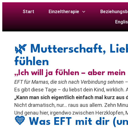
Start
Einzeltherapie
Beziehungsb
Engli
🌿 Mutterschaft, Li
fühlen
„Ich will ja fühlen – aber me
EFT für Mamas, die sich nach Verbindung sehnen – 
Es gibt diese Tage – du liebst dein Kind, wirklich
„Kann man sich eigentlich einfach mal kurz aus
Nicht dramatisch, nur… raus aus allem. Zehn Mi
Und genau hier, irgendwo zwischen Herzklopfen, M
💛
Was EFT mit dir (u