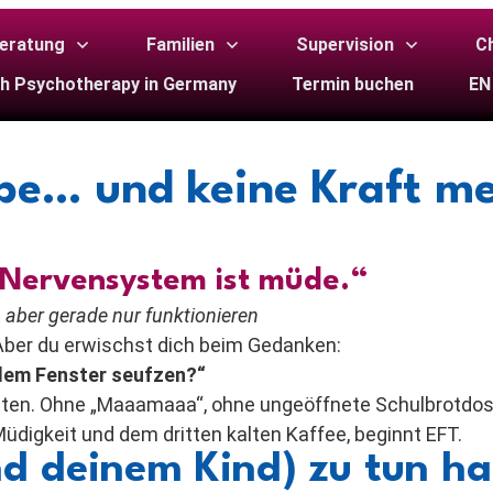
eratung
Familien
Supervision
Ch
sh Psychotherapy in Germany
Termin buchen
EN
ebe… und keine Kraft m
in Nervensystem ist müde.“
aber gerade nur funktionieren
. Aber du erwischst dich beim Gedanken:
 dem Fenster seufzen?“
nuten. Ohne „Maaamaaa“, ohne ungeöffnete Schulbrotdo
üdigkeit und dem dritten kalten Kaffee, beginnt EFT.
nd deinem Kind) zu tun ha