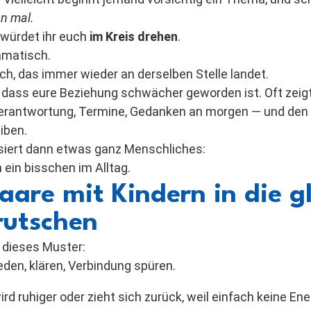
n mal.
s würdet ihr euch
im Kreis drehen
.
ramatisch.
ch, das immer wieder an derselben Stelle landet.
 dass eure Beziehung schwächer geworden ist. Oft zeigt e
: Verantwortung, Termine, Gedanken an morgen — und de
iben.
iert dann etwas ganz Menschliches:
ein bisschen im Alltag.
are mit Kindern in die g
rutschen
u dieses Muster:
eden, klären, Verbindung spüren.
ird ruhiger oder zieht sich zurück, weil einfach keine Ene