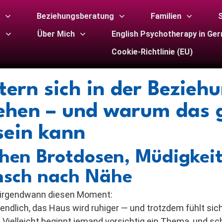
Beziehungsberatung
Familien
S
g
Über Mich
English Psychotherapy in Ge
Cookie-Richtlinie (EU)
ern sich in der Bezieh
rehen – und warum das 
sein kann
hen Brotdosen, Müdigkei
sch nach Nähe
en irgendwann diesen Moment:
 endlich, das Haus wird ruhiger — und trotzdem fühlt sic
. Vielleicht beginnt jemand vorsichtig ein Thema, und sc