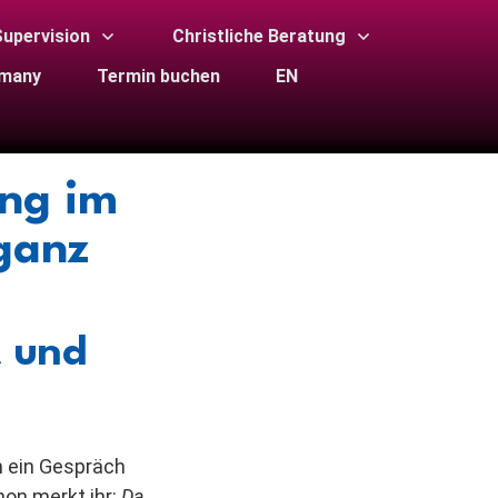
upervision
Christliche Beratung
rmany
Termin buchen
EN
ung im
ganz
t und
h ein Gespräch
hon merkt ihr:
Da