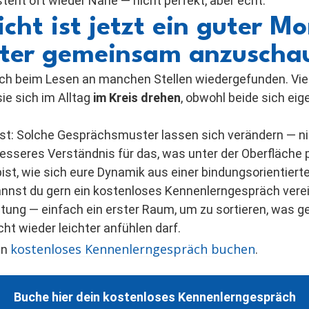
teht oft wieder Nähe — nicht perfekt, aber echt.
icht ist jetzt ein guter M
ster gemeinsam anzuscha
dich beim Lesen an manchen Stellen wiedergefunden. Vie
sie sich im Alltag
im Kreis drehen
, obwohl beide sich eig
ist: Solche Gesprächsmuster lassen sich verändern — ni
esseres Verständnis für das, was unter der Oberfläche p
ist, wie sich eure Dynamik aus einer bindungsorientiert
annst du gern ein kostenloses Kennenlerngespräch vere
tung — einfach ein erster Raum, um zu sortieren, was g
cht wieder leichter anfühlen darf.
kostenloses Kennenlerngespräch buchen
in
.
Buche hier dein kostenloses Kennenlerngespräch