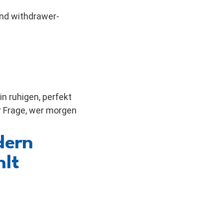
nd withdrawer-
n ruhigen, perfekt
 Frage, wer morgen
dern
hlt