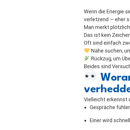
Wenn die Energie si
verletzend — eher st
Man merkt plötzlich
Das ist kein Zeiche
Oft sind einfach zwe
Nähe suchen, um
Rückzug, um Über
Beides sind Versuche
Woran 
verhedde
Vielleicht erkennst
Gespräche fühlen 
Einer wird schnel