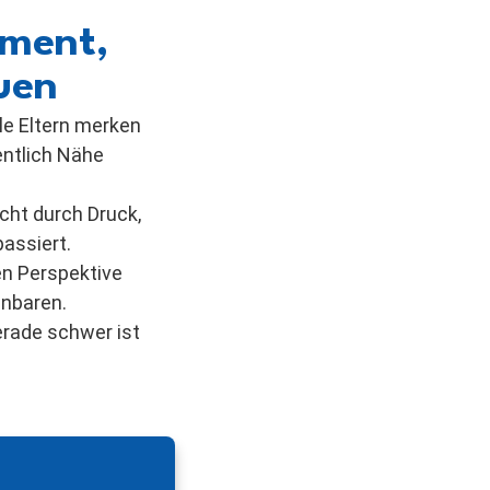
oment,
uen
le Eltern merken
entlich Nähe
cht durch Druck,
assiert.
en Perspektive
inbaren.
erade schwer ist