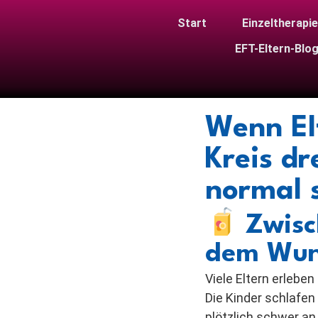
Start
Einzeltherapie
EFT-Eltern-Blo
Wenn Elt
Kreis d
normal 
Zwisc
dem Wun
Viele Eltern erleb
Die Kinder schlafen
plötzlich schwer an