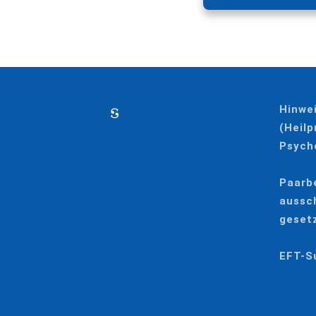
Hinwe
(Heilp
Psycho
Paarbe
aussch
gesetz
EFT-Su