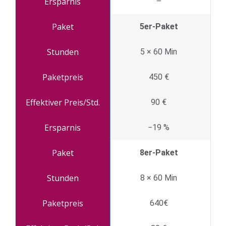
–
5er-Paket
5 × 60 Min
450 €
90 €
−19 %
8er-Paket
8 × 60 Min
640€