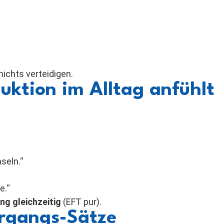
nichts verteidigen.
uktion im Alltag anfühlt
hseln.“
e.“
ng gleichzeitig
(EFT pur).
ergangs-Sätze