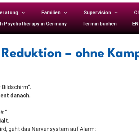
eratung
Familien
Supervision
Ch
sh Psychotherapy in Germany
Termin buchen
EN
e Reduktion – ohne Kam
 Bildschirm“.
ent danach.
r.“
Halt
.
 wird, geht das Nervensystem auf Alarm: