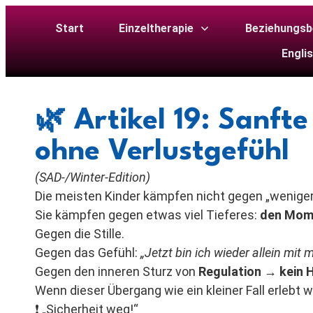
Start
Einzeltherapie
Beziehungsb
Engli
🌿
Artikel 19: Sanft
ohne Verlustgefühl
(SAD-/Winter-Edition)
Die meisten Kinder kämpfen nicht gegen „weniger
Sie kämpfen gegen etwas viel Tieferes:
den Mom
Gegen die Stille.
Gegen das Gefühl:
„Jetzt bin ich wieder allein mit mi
Gegen den inneren Sturz von
Regulation
→
kein 
Wenn dieser Übergang wie ein kleiner Fall erlebt
❗ „Sicherheit weg!“