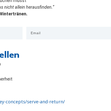
 suchen musst
s nicht allein herausfinden.“
 Wintertränen.
ellen
n
erheit
key-concepts/serve-and-return/