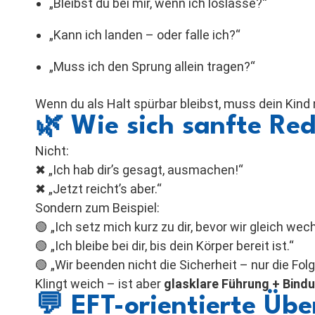
„Bleibst du bei mir, wenn ich loslasse?“
„Kann ich landen – oder falle ich?“
„Muss ich den Sprung allein tragen?“
Wenn du als Halt spürbar bleibst, muss dein Kind 
🌿
Wie sich sanfte Red
Nicht:
✖ „Ich hab dir’s gesagt, ausmachen!“
✖ „Jetzt reicht’s aber.“
Sondern zum Beispiel:
🟢 „Ich setz mich kurz zu dir, bevor wir gleich wec
🟢 „Ich bleibe bei dir, bis dein Körper bereit ist.“
🟢 „Wir beenden nicht die Sicherheit – nur die Folg
Klingt weich – ist aber
glasklare Führung + Bindu
💬
EFT-orientierte Üb