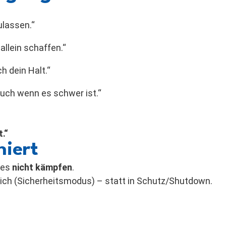
zulassen.“
allein schaffen.“
ch dein Halt.“
 auch wenn es schwer ist.“
.“
iert
 es
nicht kämpfen
.
ich (Sicherheitsmodus) – statt in Schutz/Shutdown.